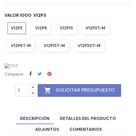
VALOR 1000: V12P3
V12P3
V12P6
V12P15
V12P3T-M
V12P6T-M
V12P15T-M
V12P30T-M
Compartir

SOLICITAR PRESUPUESTO
DESCRIPCIÓN
DETALLES DEL PRODUCTO
ADJUNTOS
COMENTARIOS