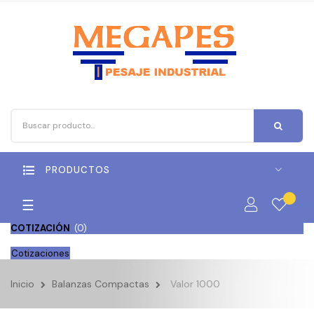
PRODUCTOS
Navegación
☰
de
COTIZACIÓN
(
0
)
palanca
Cotizaciones
Inicio
Balanzas Compactas
Valor 1000