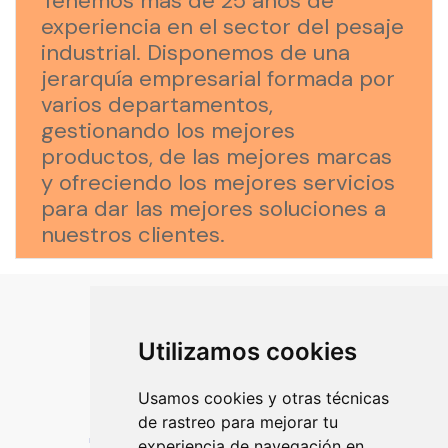
Tenemos más de 25 años de
experiencia en el sector del pesaje
industrial. Disponemos de una
jerarquía empresarial formada por
varios departamentos,
gestionando los mejores
productos, de las mejores marcas
y ofreciendo los mejores servicios
para dar las mejores soluciones a
nuestros clientes.
Utilizamos cookies
Usamos cookies y otras técnicas
de rastreo para mejorar tu
Más de 25 años de experiencia en el sector del pesaje industrial.
experiencia de navegación en