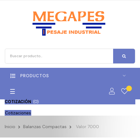
PRODUCTOS
Navegación
☰
de
COTIZACIÓN
(
0
)
palanca
Cotizaciones
Inicio
Balanzas Compactas
Valor 7000